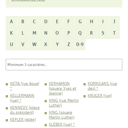
A
B
C
D
E
F
G
H
I
J
K
L
M
N
O
P
Q
R
S
T
U
V
W
X
Y
Z
0-9
KEÏTA (rue Aoua)
KERHAMON
KORRIGANS (rue
*
(square Yves et
des) *
Jeanne)
KELLERMANN
KRUGER (rue)
(rue) *
KING (rue Martin
Luther)
KENNEDY (place
du président)
KING (square
Martin Luther)
KEPLER (allée)
KLÉBER (rue) *