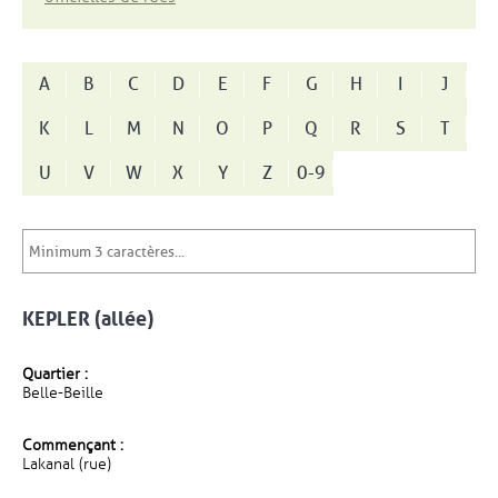
A
B
C
D
E
F
G
H
I
J
K
L
M
N
O
P
Q
R
S
T
U
V
W
X
Y
Z
0-9
KEPLER (allée)
Quartier :
Belle-Beille
Commençant :
Lakanal (rue)