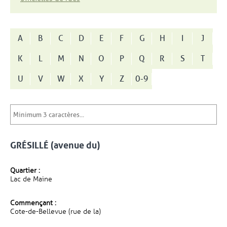
A
B
C
D
E
F
G
H
I
J
K
L
M
N
O
P
Q
R
S
T
U
V
W
X
Y
Z
0-9
GRÉSILLÉ (avenue du)
Quartier :
Lac de Maine
Commençant :
Cote-de-Bellevue (rue de la)