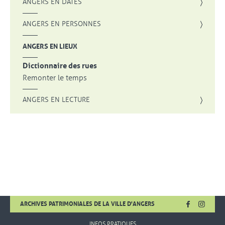
ANGERS EN DATES
ANGERS EN PERSONNES
ANGERS EN LIEUX
Dictionnaire des rues
Remonter le temps
ANGERS EN LECTURE
FACEBOOK
, OUVRE UNE
INSTA
, OUVR
ARCHIVES PATRIMONIALES DE LA VILLE D'ANGERS
INFOS PRATIQUES