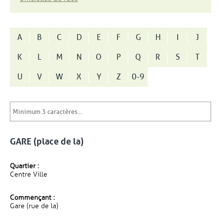
A
B
C
D
E
F
G
H
I
J
K
L
M
N
O
P
Q
R
S
T
U
V
W
X
Y
Z
0-9
GARE (place de la)
Quartier :
Centre Ville
Commençant :
Gare (rue de la)