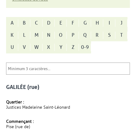
A
B
C
D
E
F
G
H
I
J
K
L
M
N
O
P
Q
R
S
T
U
V
W
X
Y
Z
0-9
GALILÉE (rue)
Quartier :
Justices Madeleine Saint-Léonard
Commençant :
Pise (rue de)