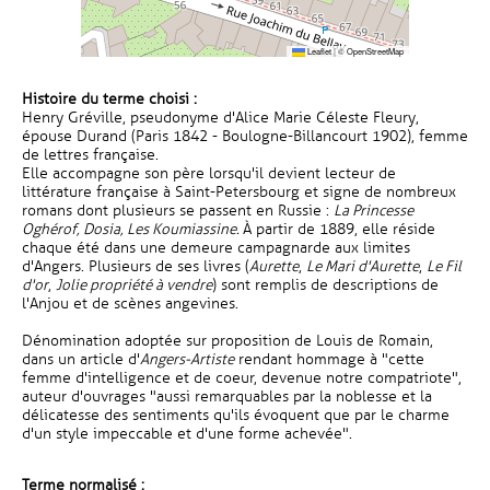
Leaflet
|
©
OpenStreetMap
Histoire du terme choisi :
Henry Gréville, pseudonyme d'Alice Marie Céleste Fleury,
épouse Durand (Paris 1842 - Boulogne-Billancourt 1902), femme
de lettres française.
Elle accompagne son père lorsqu'il devient lecteur de
littérature française à Saint-Petersbourg et signe de nombreux
romans dont plusieurs se passent en Russie :
La Princesse
Oghérof, Dosia, Les Koumiassine.
À partir de 1889, elle réside
chaque été dans une demeure campagnarde aux limites
d'Angers. Plusieurs de ses livres (
Aurette
,
Le Mari d'Aurette
,
Le Fil
d'or
,
Jolie propriété à vendre
) sont remplis de descriptions de
l'Anjou et de scènes angevines.
Dénomination adoptée sur proposition de Louis de Romain,
dans un article d'
Angers-Artiste
rendant hommage à "cette
femme d'intelligence et de coeur, devenue notre compatriote",
auteur d'ouvrages "aussi remarquables par la noblesse et la
délicatesse des sentiments qu'ils évoquent que par le charme
d'un style impeccable et d'une forme achevée".
Terme normalisé :