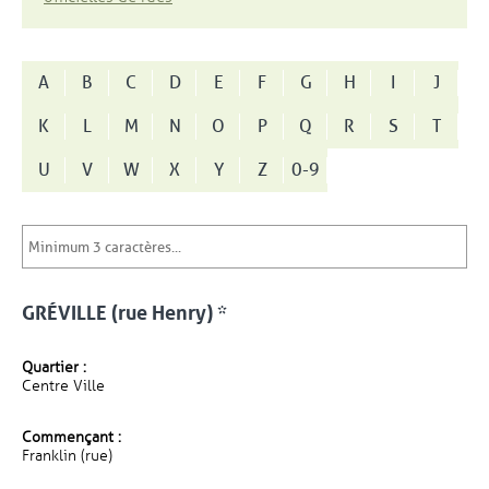
A
B
C
D
E
F
G
H
I
J
K
L
M
N
O
P
Q
R
S
T
U
V
W
X
Y
Z
0-9
GRÉVILLE (rue Henry) *
Quartier :
Centre Ville
Commençant :
Franklin (rue)