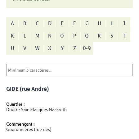
A
B
C
D
E
F
G
H
I
J
K
L
M
N
O
P
Q
R
S
T
U
V
W
X
Y
Z
0-9
GIDE (rue André)
Quartier :
Doutre Saint-Jacques Nazareth
Commençant :
Gouronnières (rue des)