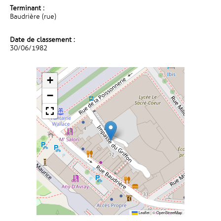
Terminant :
Baudrière (rue)
Date de classement :
30/06/1982
+
−
Leaflet
|
©
OpenStreetMap