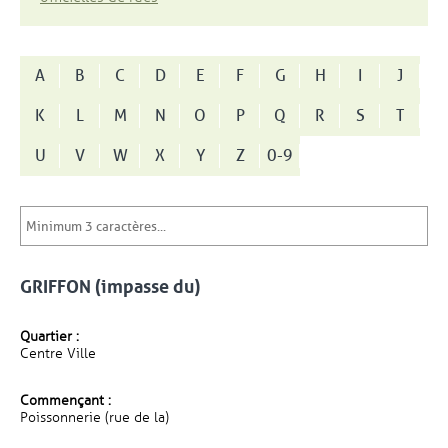
A
B
C
D
E
F
G
H
I
J
K
L
M
N
O
P
Q
R
S
T
U
V
W
X
Y
Z
0-9
GRIFFON (impasse du)
Quartier :
Centre Ville
Commençant :
Poissonnerie (rue de la)