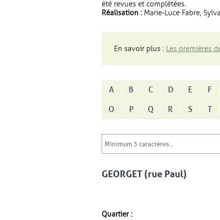
été revues et complétées.
Réalisation :
Marie-Luce Fabre, Sylva
En savoir plus :
Les premières dé
A
B
C
D
E
F
O
P
Q
R
S
T
GEORGET (rue Paul)
Quartier :