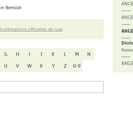
ANGE
in Bertoldi
ANGE
nominations officielles de rues
ANGE
Dicti
Remon
G
H
I
J
K
L
M
N
ANGE
U
V
W
X
Y
Z
0-9