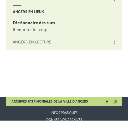
ANGERS EN LIEUX
Dictionnaire des rues
Remonter le temps
ANGERS EN LECTURE
FACEBOOK
, OUVRE UNE
INSTA
, OUVR
ARCHIVES PATRIMONIALES DE LA VILLE D'ANGERS
INFOS PRATIQUES
DONNER VOS ARCHIVES
MENTIONS LÉGALES