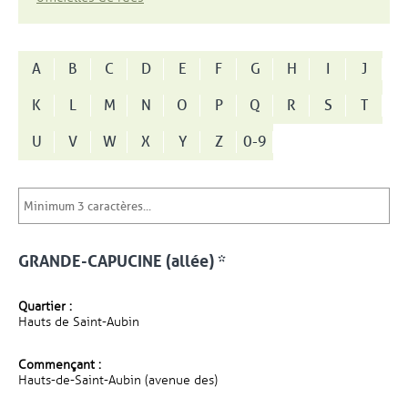
A
B
C
D
E
F
G
H
I
J
K
L
M
N
O
P
Q
R
S
T
U
V
W
X
Y
Z
0-9
GRANDE-CAPUCINE (allée) *
Quartier :
Hauts de Saint-Aubin
Commençant :
Hauts-de-Saint-Aubin (avenue des)