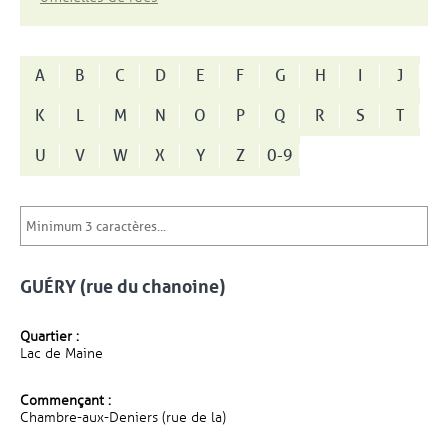
A
B
C
D
E
F
G
H
I
J
K
L
M
N
O
P
Q
R
S
T
U
V
W
X
Y
Z
0-9
GUÉRY (rue du chanoine)
Quartier :
Lac de Maine
Commençant :
Chambre-aux-Deniers (rue de la)