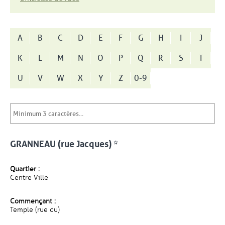
A
B
C
D
E
F
G
H
I
J
K
L
M
N
O
P
Q
R
S
T
U
V
W
X
Y
Z
0-9
GRANNEAU (rue Jacques) *
Quartier :
Centre Ville
Commençant :
Temple (rue du)