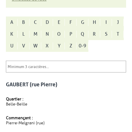
A
B
C
D
E
F
G
H
I
J
K
L
M
N
O
P
Q
R
S
T
U
V
W
X
Y
Z
0-9
GAUBERT (rue Pierre)
Quartier :
Belle-Beille
Commençant :
Pierre-Melgrani (rue)