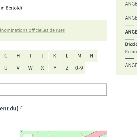
ANGE
in Bertoldi
ANGE
nominations officielles de rues
ANGE
Dicti
Remon
G
H
I
J
K
L
M
N
ANGE
U
V
W
X
Y
Z
0-9
nt du) *