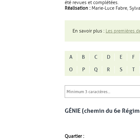
été revues et complétées.
Réalisation :
Marie-Luce Fabre, Sylva
En savoir plus :
Les premières dé
A
B
C
D
E
F
O
P
Q
R
S
T
GÉNIE (chemin du 6e Régime
Quartier :