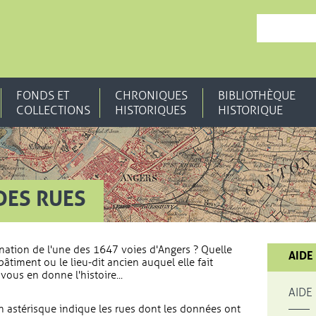
, OUVRE UNE N
FONDS ET
CHRONIQUES
BIBLIOTHÈQUE
COLLECTIONS
HISTORIQUES
HISTORIQUE
DES RUES
nation de l'une des 1647 voies d'Angers ? Quelle
AIDE
bâtiment ou le lieu-dit ancien auquel elle fait
vous en donne l'histoire...
AIDE
 astérisque indique les rues dont les données ont