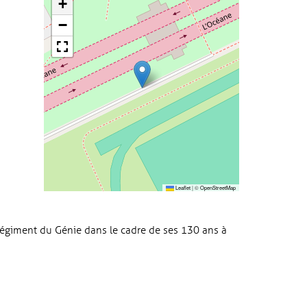
+
−
Leaflet
|
©
OpenStreetMap
égiment du Génie dans le cadre de ses 130 ans à