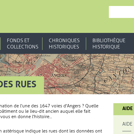
, OUVRE UNE N
FONDS ET
CHRONIQUES
BIBLIOTHÈQUE
COLLECTIONS
HISTORIQUES
HISTORIQUE
DES RUES
nation de l'une des 1647 voies d'Angers ? Quelle
AIDE
bâtiment ou le lieu-dit ancien auquel elle fait
vous en donne l'histoire...
AIDE
 astérisque indique les rues dont les données ont