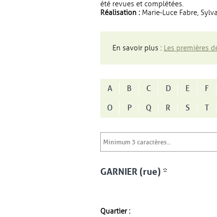
été revues et complétées.
Réalisation :
Marie-Luce Fabre, Sylva
En savoir plus :
Les premières dé
A
B
C
D
E
F
O
P
Q
R
S
T
GARNIER (rue) *
Quartier :