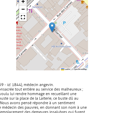
+
−
Leaflet
|
©
OpenStreetMap
59 -
id.
1844), médecin angevin.
nsacrée tout entière au service des malheureux ;
à voulu lui rendre hommage en recueillant une
uste sur la place de la Laiterie, ce buste dû au
. Nous avons pensé répondre à un sentiment
le médecin des pauvres, en donnant son nom à une
l'emplacement des demeures insalubres qui furent