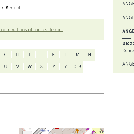
ANGE
in Bertoldi
ANGE
nominations officielles de rues
ANGE
Dicti
Remon
G
H
I
J
K
L
M
N
ANGE
U
V
W
X
Y
Z
0-9