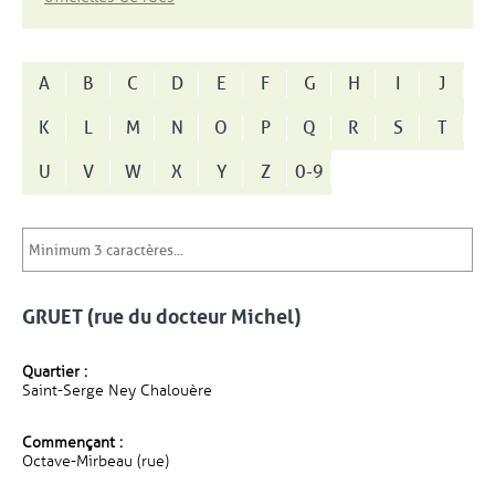
A
B
C
D
E
F
G
H
I
J
K
L
M
N
O
P
Q
R
S
T
U
V
W
X
Y
Z
0-9
GRUET (rue du docteur Michel)
Quartier :
Saint-Serge Ney Chalouère
Commençant :
Octave-Mirbeau (rue)