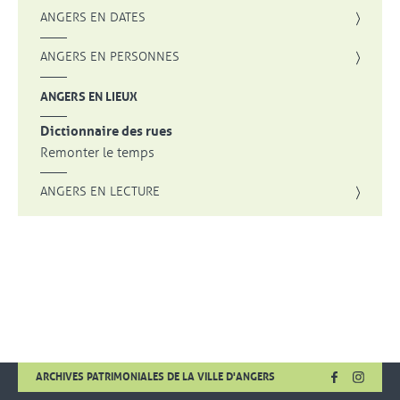
ANGERS EN DATES
ANGERS EN PERSONNES
ANGERS EN LIEUX
Dictionnaire des rues
Remonter le temps
ANGERS EN LECTURE
FACEBOOK
, OUVRE UNE
INSTA
, OUVR
ARCHIVES PATRIMONIALES DE LA VILLE D'ANGERS