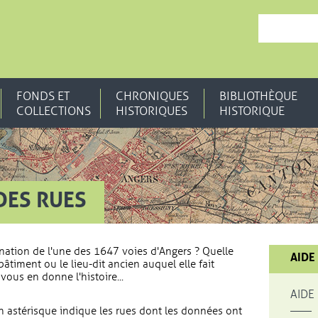
, OUVRE UNE N
FONDS ET
CHRONIQUES
BIBLIOTHÈQUE
COLLECTIONS
HISTORIQUES
HISTORIQUE
DES RUES
nation de l'une des 1647 voies d'Angers ? Quelle
AIDE
bâtiment ou le lieu-dit ancien auquel elle fait
vous en donne l'histoire...
AIDE
 astérisque indique les rues dont les données ont