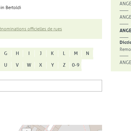
ANGE
in Bertoldi
ANGE
nominations officielles de rues
ANGE
Dicti
Remon
G
H
I
J
K
L
M
N
ANGE
U
V
W
X
Y
Z
0-9