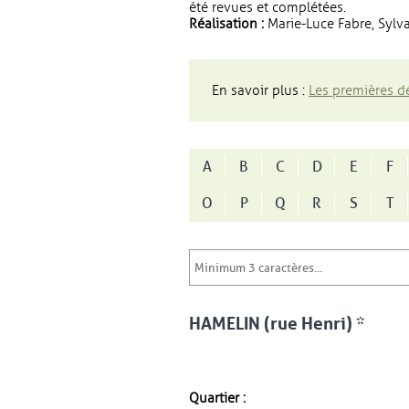
été revues et complétées.
Réalisation :
Marie-Luce Fabre, Sylva
En savoir plus :
Les premières dé
A
B
C
D
E
F
O
P
Q
R
S
T
HAMELIN (rue Henri) *
Quartier :