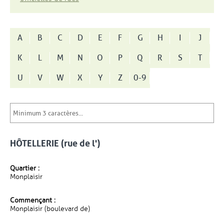
A
B
C
D
E
F
G
H
I
J
K
L
M
N
O
P
Q
R
S
T
U
V
W
X
Y
Z
0-9
HÔTELLERIE (rue de l')
Quartier :
Monplaisir
Commençant :
Monplaisir (boulevard de)