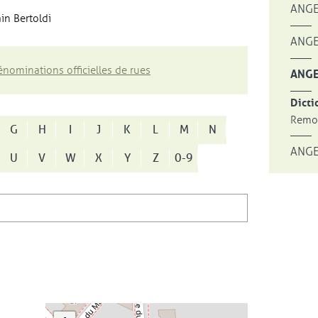
ANGE
in Bertoldi
ANGE
nominations officielles de rues
ANGE
Dicti
Remon
G
H
I
J
K
L
M
N
ANGE
U
V
W
X
Y
Z
0-9