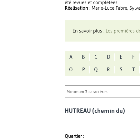
été revues et complétées.
Réalisation :
Marie-Luce Fabre, Sylva
En savoir plus :
Les premières dé
A
B
C
D
E
F
O
P
Q
R
S
T
HUTREAU (chemin du)
Quartier :