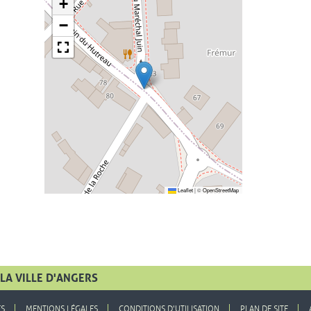
+
−
Leaflet
|
©
OpenStreetMap
LA VILLE D'ANGERS
ES
MENTIONS LÉGALES
CONDITIONS D'UTILISATION
PLAN DE SITE