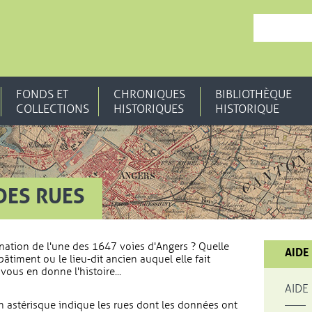
, OUVRE UNE N
FONDS ET
CHRONIQUES
BIBLIOTHÈQUE
COLLECTIONS
HISTORIQUES
HISTORIQUE
DES RUES
nation de l'une des 1647 voies d'Angers ? Quelle
AIDE
bâtiment ou le lieu-dit ancien auquel elle fait
vous en donne l'histoire...
AIDE
 astérisque indique les rues dont les données ont