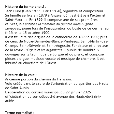
Histoire du terme choisi :
Jean Huré (Gien 1877 - Paris 1930), organiste et compositeur.
Sa famille se fixe en 1879 à Angers, où il est élève à l'externat
Saint-Maurille. En 1899, il compose une de ses premières
œuvres, la
Cantate à la mémoire du peintre Jules-Eugène
Lenepveu
, jouée lors de l'inauguration du buste de ce dernier au
théâtre, le 13 octobre 1900.
Il est titulaire des orgues de la cathédrale de 1899 à 1909, puis
de ceux de Notre-Dame-des-Blancs-Manteaux, Saint-Martin-des-
Champs, Saint-Séverin et Saint-Augustin. Fondateur et directeur
de la revue
L'Orgue et les organistes
, il publie de nombreux
ouvrages sur la technique de l'orgue et du piano, et compose
pièces d'orgue, musique vocale et musique de chambre. Il est
inhumé au cimetière de l'Ouest.
Histoire de la voie :
Ancienne portion du chemin du Hérisson.
Voie créée dans le cadre de l'urbanisation du quartier des Hauts
de Saint-Aubin.
Délibération du conseil municipal du 27 janvier 2025 :
officialisation de son débouché avenue des Hauts-de-Saint-
Aubin.
Terme normalisé :