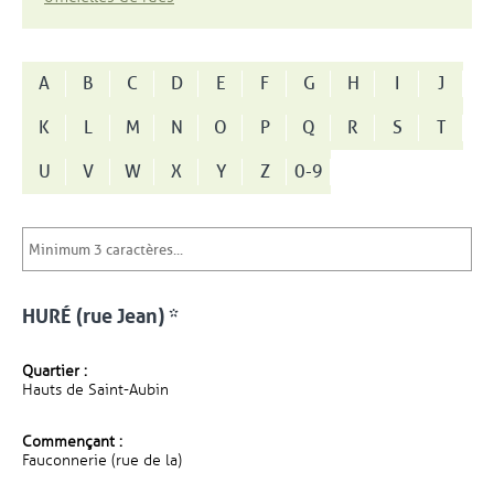
A
B
C
D
E
F
G
H
I
J
K
L
M
N
O
P
Q
R
S
T
U
V
W
X
Y
Z
0-9
HURÉ (rue Jean) *
Quartier :
Hauts de Saint-Aubin
Commençant :
Fauconnerie (rue de la)