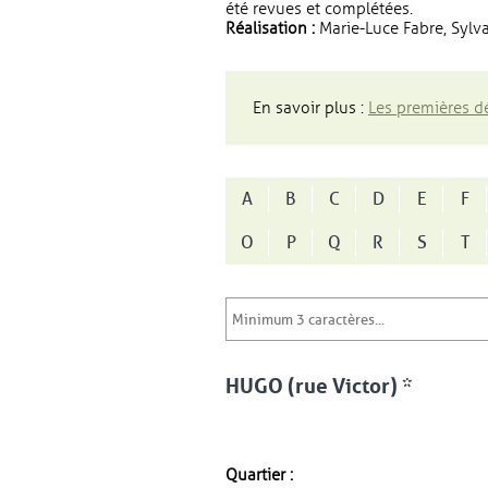
été revues et complétées.
Réalisation :
Marie-Luce Fabre, Sylva
En savoir plus :
Les premières dé
A
B
C
D
E
F
O
P
Q
R
S
T
HUGO (rue Victor) *
Quartier :