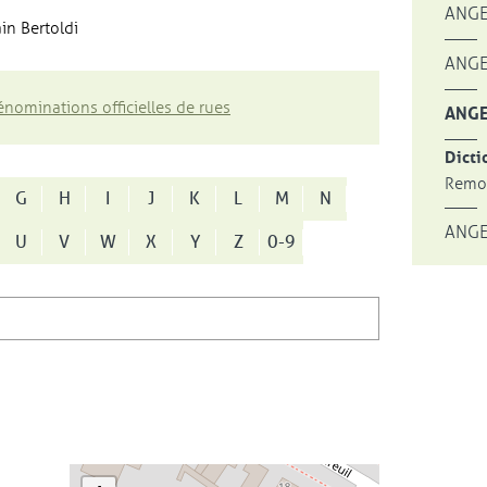
ANGE
in Bertoldi
ANGE
nominations officielles de rues
ANGE
Dicti
Remon
G
H
I
J
K
L
M
N
ANGE
U
V
W
X
Y
Z
0-9