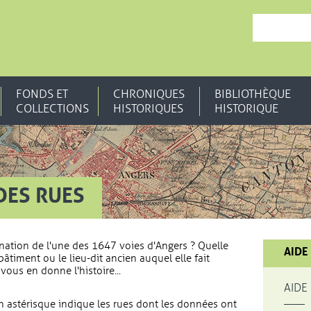
, OUVRE UNE N
FONDS ET
CHRONIQUES
BIBLIOTHÈQUE
COLLECTIONS
HISTORIQUES
HISTORIQUE
DES RUES
nation de l'une des 1647 voies d'Angers ? Quelle
AIDE
bâtiment ou le lieu-dit ancien auquel elle fait
vous en donne l'histoire...
AIDE
 astérisque indique les rues dont les données ont