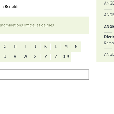
ANGE
in Bertoldi
ANGE
nominations officielles de rues
ANGE
Dicti
Remon
G
H
I
J
K
L
M
N
ANGE
U
V
W
X
Y
Z
0-9