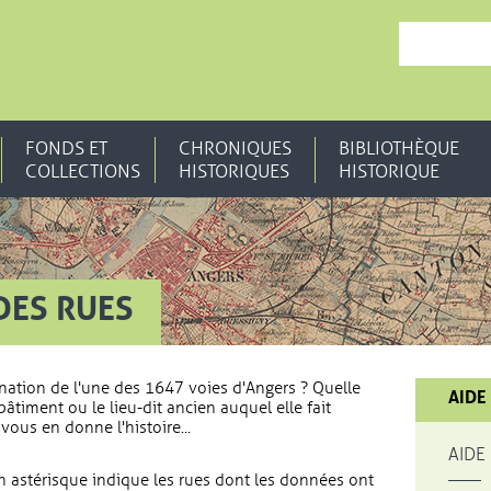
, OUVRE UNE N
FONDS ET
CHRONIQUES
BIBLIOTHÈQUE
COLLECTIONS
HISTORIQUES
HISTORIQUE
DES RUES
nation de l'une des 1647 voies d'Angers ? Quelle
AIDE
bâtiment ou le lieu-dit ancien auquel elle fait
vous en donne l'histoire...
AIDE
 astérisque indique les rues dont les données ont