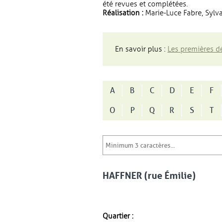
été revues et complétées.
Réalisation :
Marie-Luce Fabre, Sylva
En savoir plus :
Les premières dé
A
B
C
D
E
F
O
P
Q
R
S
T
HAFFNER (rue Émilie)
Quartier :