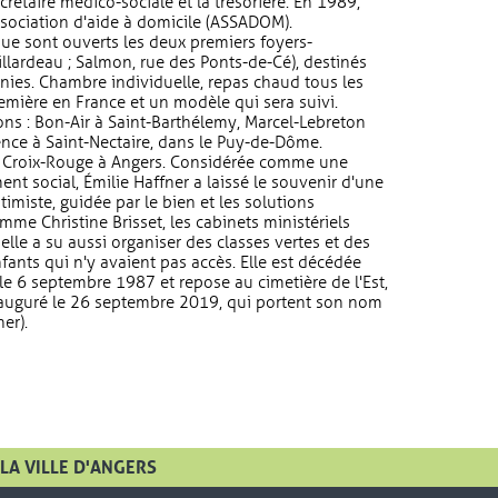
ecrétaire médico-sociale et la trésorière. En 1989,
ssociation d'aide à domicile (ASSADOM).
 que sont ouverts les deux premiers foyers-
llardeau ; Salmon, rue des Ponts-de-Cé), destinés
ies. Chambre individuelle, repas chaud tous les
remière en France et un modèle qui sera suivi.
ions : Bon-Air à Saint-Barthélemy, Marcel-Lebreton
ce à Saint-Nectaire, dans le Puy-de-Dôme.
 la Croix-Rouge à Angers. Considérée comme une
nt social, Émilie Haffner a laissé le souvenir d'une
imiste, guidée par le bien et les solutions
mme Christine Brisset, les cabinets ministériels
 elle a su aussi organiser des classes vertes et des
ants qui n'y avaient pas accès. Elle est décédée
, le 6 septembre 1987 et repose au cimetière de l'Est,
inauguré le 26 septembre 2019, qui portent son nom
er).
LA VILLE D'ANGERS