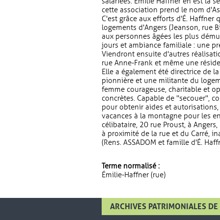
salariées. Émilie Haffner en est la s
cette association prend le nom d'A
C'est grâce aux efforts d'É. Haffner
logements d'Angers (Jeanson, rue Bi
aux personnes âgées les plus démun
jours et ambiance familiale : une p
Viendront ensuite d'autres réalisat
rue Anne-Frank et même une résiden
Elle a également été directrice de
pionnière et une militante du logeme
femme courageuse, charitable et opt
concrètes. Capable de "secouer", co
pour obtenir aides et autorisations,
vacances à la montagne pour les enf
célibataire, 20 rue Proust, à Angers
à proximité de la rue et du Carré, 
(Rens. ASSADOM et famille d'É. Haffn
Terme normalisé :
Émilie-Haffner (rue)
ARCHIVES PATRIMONIALES DE 