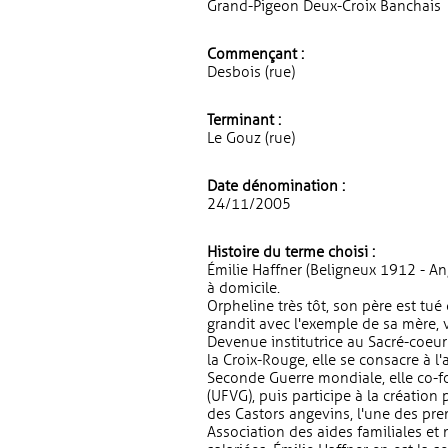
Grand-Pigeon Deux-Croix Banchais
Commençant :
Desbois (rue)
Terminant :
Le Gouz (rue)
Date dénomination :
24/11/2005
Histoire du terme choisi :
Émilie Haffner (Beligneux 1912 - An
à domicile.
Orpheline très tôt, son père est tué
grandit avec l'exemple de sa mère,
Devenue institutrice au Sacré-coeur
la Croix-Rouge, elle se consacre à l
Seconde Guerre mondiale, elle co-fo
(UFVG), puis participe à la création 
des Castors angevins, l'une des pr
Association des aides familiales et