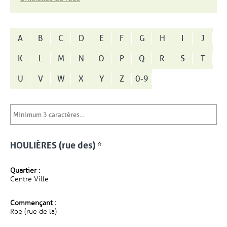
A
B
C
D
E
F
G
H
I
J
K
L
M
N
O
P
Q
R
S
T
U
V
W
X
Y
Z
0-9
HOULIÈRES (rue des) *
Quartier :
Centre Ville
Commençant :
Roë (rue de la)