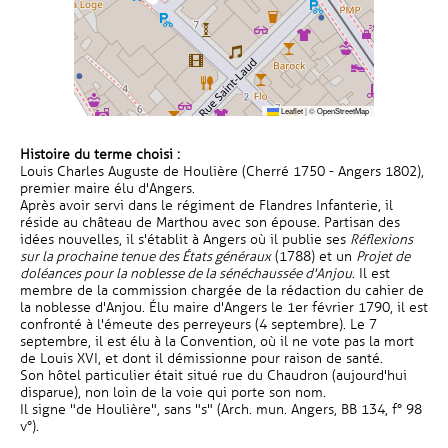
Leaflet
|
©
OpenStreetMap
Histoire du terme choisi :
Louis Charles Auguste de Houlière (Cherré 1750 - Angers 1802),
premier maire élu d'Angers.
Après avoir servi dans le régiment de Flandres Infanterie, il
réside au château de Marthou avec son épouse. Partisan des
idées nouvelles, il s'établit à Angers où il publie ses
Réflexions
sur la prochaine tenue des États généraux
(1788) et un
Projet de
doléances pour la noblesse de la sénéchaussée d'Anjou
. Il est
membre de la commission chargée de la rédaction du cahier de
la noblesse d'Anjou. Élu maire d'Angers le 1er février 1790, il est
confronté à l'émeute des perreyeurs (4 septembre). Le 7
septembre, il est élu à la Convention, où il ne vote pas la mort
de Louis XVI, et dont il démissionne pour raison de santé.
Son hôtel particulier était situé rue du Chaudron (aujourd'hui
disparue), non loin de la voie qui porte son nom.
Il signe "de Houlière", sans "s" (Arch. mun. Angers, BB 134, f° 98
v°).