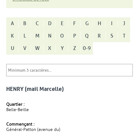
A
B
C
D
E
F
G
H
I
J
K
L
M
N
O
P
Q
R
S
T
U
V
W
X
Y
Z
0-9
HENRY (mail Marcelle)
Quartier :
Belle-Beille
Commençant :
Général-Patton (avenue du)