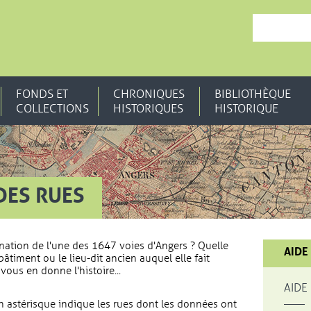
, OUVRE UNE N
FONDS ET
CHRONIQUES
BIBLIOTHÈQUE
COLLECTIONS
HISTORIQUES
HISTORIQUE
DES RUES
nation de l'une des 1647 voies d'Angers ? Quelle
AIDE
bâtiment ou le lieu-dit ancien auquel elle fait
vous en donne l'histoire...
AIDE
 astérisque indique les rues dont les données ont