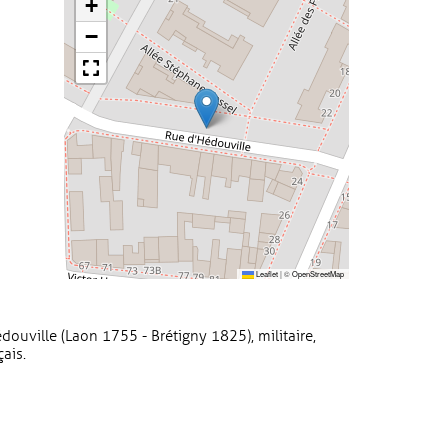
+
−
Leaflet
|
©
OpenStreetMap
ouville (Laon 1755 - Brétigny 1825), militaire,
ais.