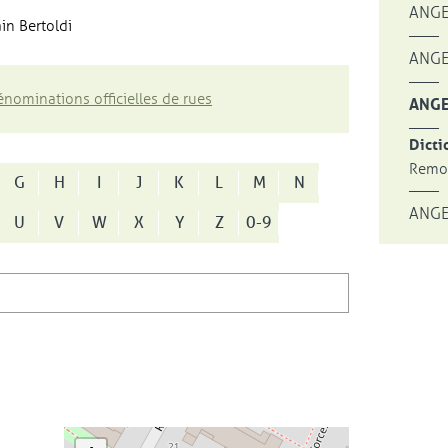
ANGE
in Bertoldi
ANGE
nominations officielles de rues
ANGE
Dicti
Remon
G
H
I
J
K
L
M
N
ANGE
U
V
W
X
Y
Z
0-9