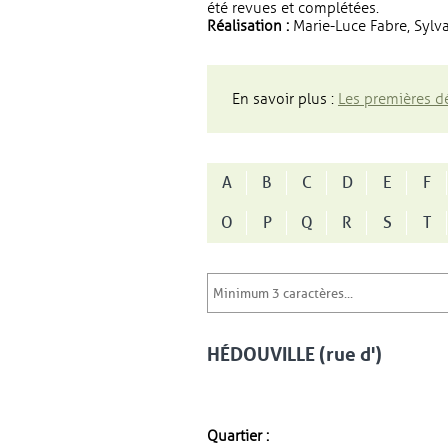
été revues et complétées.
Réalisation :
Marie-Luce Fabre, Sylva
En savoir plus :
Les premières dé
A
B
C
D
E
F
O
P
Q
R
S
T
HÉDOUVILLE (rue d')
Quartier :