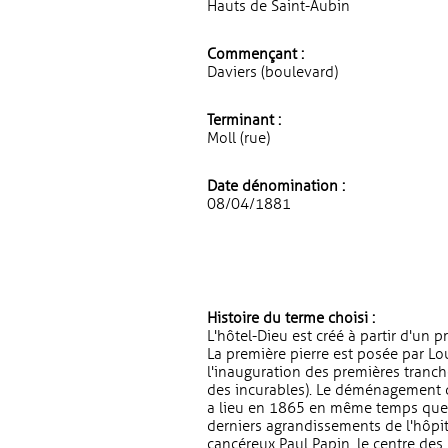
Hauts de Saint-Aubin
Commençant :
Daviers (boulevard)
Terminant :
Moll (rue)
Date dénomination :
08/04/1881
Histoire du terme choisi :
L'hôtel-Dieu est créé à partir d'un 
La première pierre est posée par Lo
l'inauguration des premières tranc
des incurables). Le déménagement de
a lieu en 1865 en même temps que l
derniers agrandissements de l'hôpit
cancéreux Paul Papin, le centre des