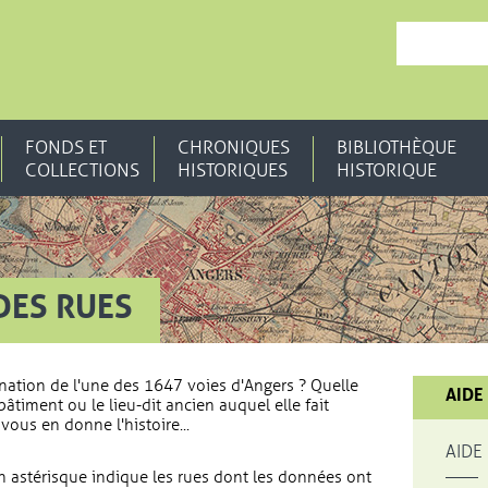
, OUVRE UNE N
FONDS ET
CHRONIQUES
BIBLIOTHÈQUE
COLLECTIONS
HISTORIQUES
HISTORIQUE
DES RUES
nation de l'une des 1647 voies d'Angers ? Quelle
AIDE
bâtiment ou le lieu-dit ancien auquel elle fait
vous en donne l'histoire...
AIDE
 astérisque indique les rues dont les données ont