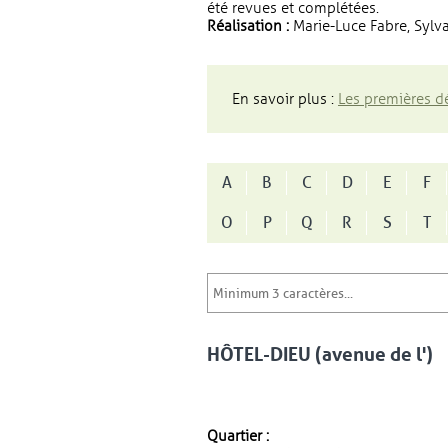
été revues et complétées.
Réalisation :
Marie-Luce Fabre, Sylva
En savoir plus :
Les premières dé
A
B
C
D
E
F
O
P
Q
R
S
T
HÔTEL-DIEU (avenue de l')
Quartier :