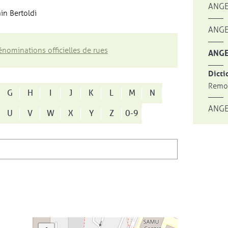
ANGE
in Bertoldi
ANGE
nominations officielles de rues
ANGE
Dicti
Remon
G
H
I
J
K
L
M
N
ANGE
U
V
W
X
Y
Z
0-9