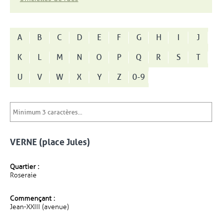
A
B
C
D
E
F
G
H
I
J
K
L
M
N
O
P
Q
R
S
T
U
V
W
X
Y
Z
0-9
VERNE (place Jules)
Quartier :
Roseraie
Commençant :
Jean-XXIII (avenue)