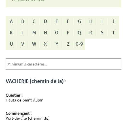
A
B
C
D
E
F
G
H
I
J
K
L
M
N
O
P
Q
R
S
T
U
V
W
X
Y
Z
0-9
VACHERIE (chemin de la)*
Quartier :
Hauts de Saint-Aubin
Commençant :
Port-de-l'Île (chemin du)