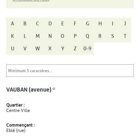
A
B
C
D
E
F
G
H
I
J
K
L
M
N
O
P
Q
R
S
T
U
V
W
X
Y
Z
0-9
VAUBAN (avenue) *
Quartier :
Centre Ville
Commençant :
Eblé (rue)