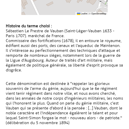
Leaflet
|
©
OpenStreetMap
Histoire du terme choisi :
Sébastien Le Prestre de Vauban (Saint-Léger-Vauban 1633 -
Paris 1707). maréchal de France.
Commissaire des fortifications (1678), il en entoure le royaume,
édifiant aussi des ports, des canaux et l'aqueduc de Maintenon.
Il s'intéresse au perfectionnement des techniques d'attaque et
remporte de nombreux sièges, notamment lors de la guerre de
la Ligue d'Augsbourg. Auteur de traités d'art militaire, mais
également de politique générale, sa liberté d'esprit provoque sa
disgrâce.
Cette dénomination est destinée à "rappeler les glorieux
souvenirs de l'arme du génie, aujourd'hui que le 6e régiment
vient tenir régiment dans notre ville, et nous avons cherché,
dans les annales de notre corps d'ingénieurs militaires, les noms
qui l'honorent le plus. Quand on parle du génie militaire, c'est
Vauban qui se présente d'abord à la pensée : [...] Vauban, dont le
noble caractère et l'indépendance égalèrent le talent et pour
lequel Saint-Simon forgea le mot - nouveau alors - de patriote."
(délibération du 5 novembre 1894)