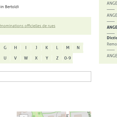
ANGE
in Bertoldi
ANGE
nominations officielles de rues
ANGE
Dicti
Remon
G
H
I
J
K
L
M
N
ANGE
U
V
W
X
Y
Z
0-9