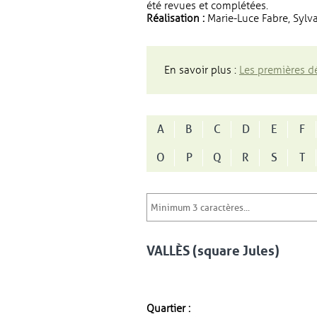
été revues et complétées.
Réalisation :
Marie-Luce Fabre, Sylva
En savoir plus :
Les premières dé
A
B
C
D
E
F
O
P
Q
R
S
T
VALLÈS (square Jules)
Quartier :