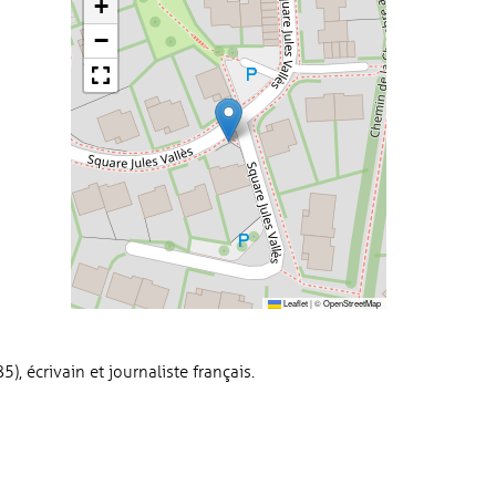
+
−
Leaflet
|
©
OpenStreetMap
5), écrivain et journaliste français.