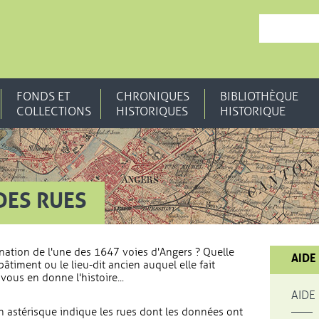
, OUVRE UNE N
FONDS ET
CHRONIQUES
BIBLIOTHÈQUE
COLLECTIONS
HISTORIQUES
HISTORIQUE
DES RUES
nation de l'une des 1647 voies d'Angers ? Quelle
AIDE
bâtiment ou le lieu-dit ancien auquel elle fait
vous en donne l'histoire...
AIDE
 astérisque indique les rues dont les données ont