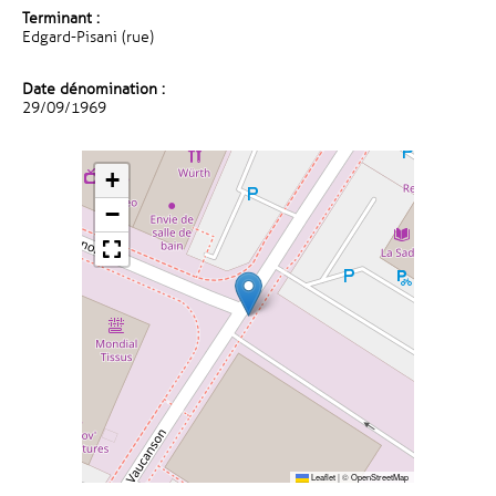
Terminant :
Edgard-Pisani (rue)
Date dénomination :
29/09/1969
+
−
Leaflet
|
©
OpenStreetMap