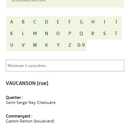
A
B
C
D
E
F
G
H
I
J
K
L
M
N
O
P
Q
R
S
T
U
V
W
X
Y
Z
0-9
VAUCANSON (rue)
Quartier :
Saint-Serge Ney Chalouère
Commençant :
Gaston-Ramon (boulevard)