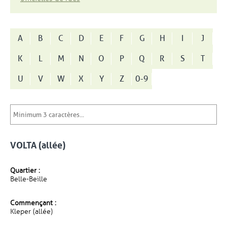
A
B
C
D
E
F
G
H
I
J
K
L
M
N
O
P
Q
R
S
T
U
V
W
X
Y
Z
0-9
VOLTA (allée)
Quartier :
Belle-Beille
Commençant :
Kleper (allée)