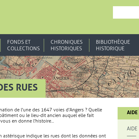
, OUVRE UNE N
FONDS ET
CHRONIQUES
BIBLIOTHÈQUE
COLLECTIONS
HISTORIQUES
HISTORIQUE
DES RUES
nation de l'une des 1647 voies d'Angers ? Quelle
AIDE
bâtiment ou le lieu-dit ancien auquel elle fait
vous en donne l'histoire...
AIDE
 astérisque indique les rues dont les données ont