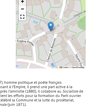
+
−
Leaflet
|
©
OpenStreetMap
), homme politique et poète français.
ant à l'Empire, il prend une part active à la
ès l'amnistie (1880), il collabore au
Socialiste
de
tient les efforts pour la formation du Parti ouvrier
 célébré la Commune et la lutte du prolétariat,
onale
(juin 1871).