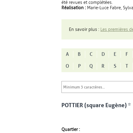
été revues et complétées.
Réalisation :
Marie-Luce Fabre, Sylva
En savoir plus :
Les premières dé
A
B
C
D
E
F
O
P
Q
R
S
T
POTTIER (square Eugène) *
Quartier :