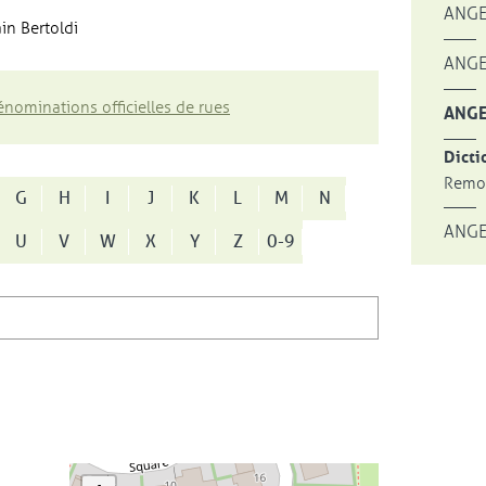
ANGE
in Bertoldi
ANGE
nominations officielles de rues
ANGE
Dicti
Remon
G
H
I
J
K
L
M
N
ANGE
U
V
W
X
Y
Z
0-9