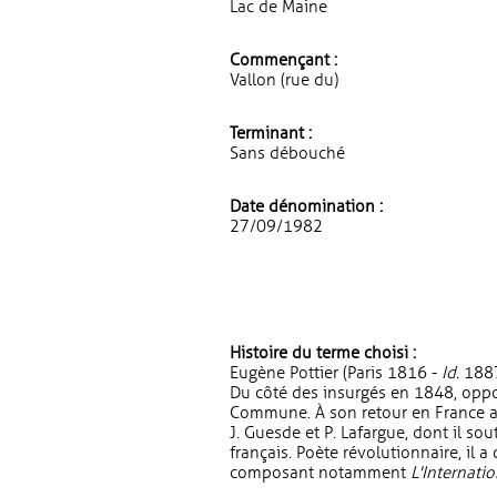
Lac de Maine
Commençant :
Vallon (rue du)
Terminant :
Sans débouché
Date dénomination :
27/09/1982
Histoire du terme choisi :
Eugène Pottier (Paris 1816 -
Id.
1887
Du côté des insurgés en 1848, oppos
Commune. À son retour en France apr
J. Guesde et P. Lafargue, dont il sou
français. Poète révolutionnaire, il a
composant notamment
L'Internati