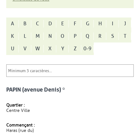
A
B
C
D
E
F
G
H
I
J
K
L
M
N
O
P
Q
R
S
T
U
V
W
X
Y
Z
0-9
PAPIN (avenue Denis) *
Quartier :
Centre Ville
Commençant :
Haras (rue du)