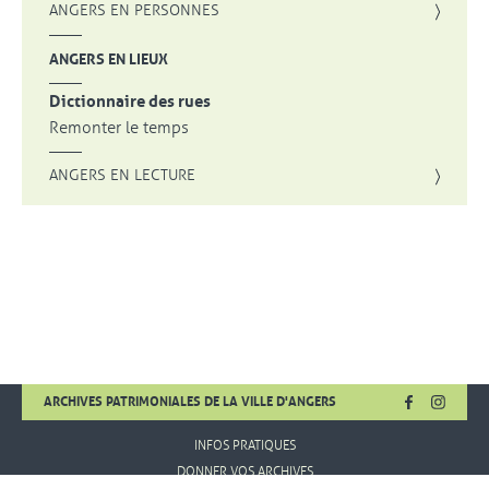
ANGERS EN PERSONNES
ANGERS EN LIEUX
Dictionnaire des rues
Remonter le temps
ANGERS EN LECTURE
FACEBOOK
, OUVRE UNE
INSTA
, OUVR
ARCHIVES PATRIMONIALES DE LA VILLE D'ANGERS
INFOS PRATIQUES
DONNER VOS ARCHIVES