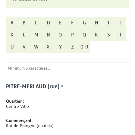
A
B
C
D
E
F
G
H
I
J
K
L
M
N
O
P
Q
R
S
T
U
V
W
X
Y
Z
0-9
PITRE-MERLAUD (rue) *
Quartier :
Centre Ville
Commençant :
Roi-de-Pologne (quai du)