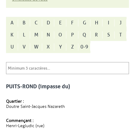
A
B
C
D
E
F
G
H
I
J
K
L
M
N
O
P
Q
R
S
T
U
V
W
X
Y
Z
0-9
PUITS-ROND (impasse du)
Quartier :
Doutre Saint-Jacques Nazareth
Commençant :
Henri-Legludic (rue)