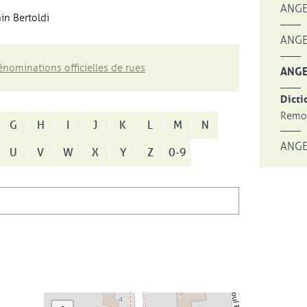
ANGE
in Bertoldi
ANGE
nominations officielles de rues
ANGE
Dicti
Remon
G
H
I
J
K
L
M
N
ANGE
U
V
W
X
Y
Z
0-9