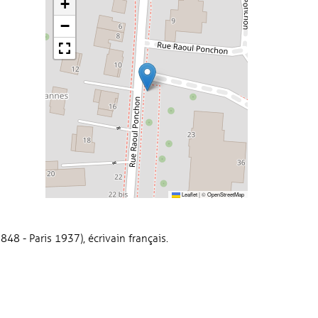
+
−
Leaflet
|
©
OpenStreetMap
8 - Paris 1937), écrivain français.