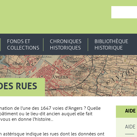
, OUVRE UNE N
FONDS ET
CHRONIQUES
BIBLIOTHÈQUE
COLLECTIONS
HISTORIQUES
HISTORIQUE
DES RUES
nation de l'une des 1647 voies d'Angers ? Quelle
AIDE
bâtiment ou le lieu-dit ancien auquel elle fait
vous en donne l'histoire...
AIDE
 astérisque indique les rues dont les données ont