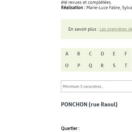
été revues et complétées.
Réalisation :
Marie-Luce Fabre, Sylva
En savoir plus :
Les premières dé
A
B
C
D
E
F
O
P
Q
R
S
T
PONCHON (rue Raoul)
Quartier :