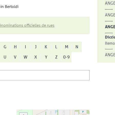
ANGE
in Bertoldi
ANGE
nominations officielles de rues
ANGE
Dicti
Remon
G
H
I
J
K
L
M
N
ANGE
U
V
W
X
Y
Z
0-9