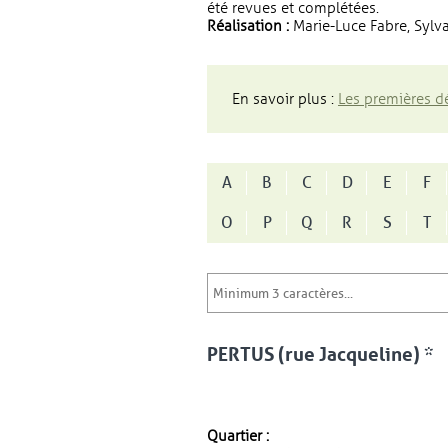
été revues et complétées.
Réalisation :
Marie-Luce Fabre, Sylva
En savoir plus :
Les premières dé
A
B
C
D
E
F
O
P
Q
R
S
T
PERTUS (rue Jacqueline) *
Quartier :