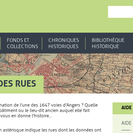
, OUVRE UNE N
FONDS ET
CHRONIQUES
BIBLIOTHÈQUE
COLLECTIONS
HISTORIQUES
HISTORIQUE
DES RUES
nation de l'une des 1647 voies d'Angers ? Quelle
AIDE
bâtiment ou le lieu-dit ancien auquel elle fait
vous en donne l'histoire...
AIDE
 astérisque indique les rues dont les données ont