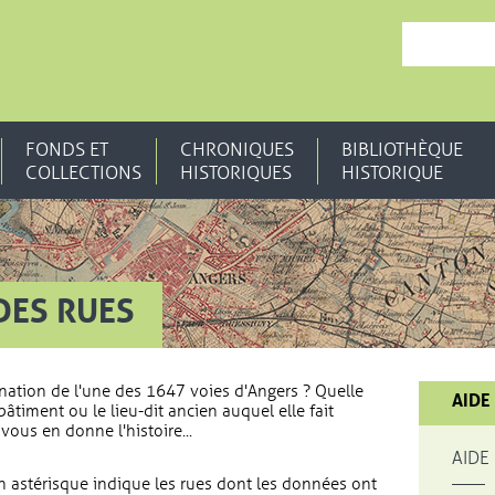
, OUVRE UNE N
FONDS ET
CHRONIQUES
BIBLIOTHÈQUE
COLLECTIONS
HISTORIQUES
HISTORIQUE
DES RUES
nation de l'une des 1647 voies d'Angers ? Quelle
AIDE
bâtiment ou le lieu-dit ancien auquel elle fait
vous en donne l'histoire...
AIDE
 astérisque indique les rues dont les données ont