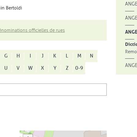
ANGE
in Bertoldi
ANGE
nominations officielles de rues
ANGE
Dicti
Remon
G
H
I
J
K
L
M
N
ANGE
U
V
W
X
Y
Z
0-9