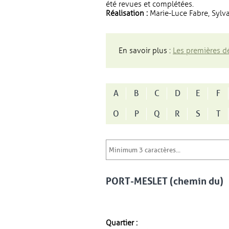
été revues et complétées.
Réalisation :
Marie-Luce Fabre, Sylva
En savoir plus :
Les premières dé
A
B
C
D
E
F
O
P
Q
R
S
T
PORT-MESLET (chemin du)
Quartier :