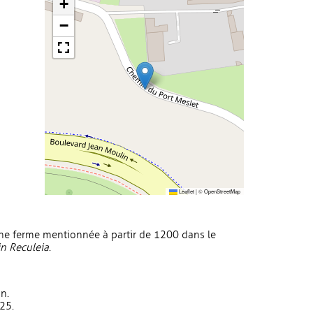
+
−
Leaflet
|
©
OpenStreetMap
ne ferme mentionnée à partir de 1200 dans le
in Reculeia
.
n.
25.