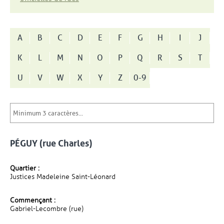
A
B
C
D
E
F
G
H
I
J
K
L
M
N
O
P
Q
R
S
T
U
V
W
X
Y
Z
0-9
PÉGUY (rue Charles)
Quartier :
Justices Madeleine Saint-Léonard
Commençant :
Gabriel-Lecombre (rue)