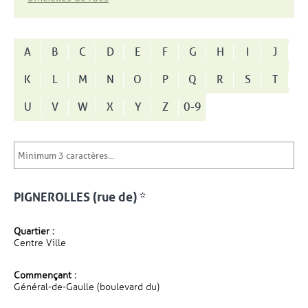
A
B
C
D
E
F
G
H
I
J
K
L
M
N
O
P
Q
R
S
T
U
V
W
X
Y
Z
0-9
PIGNEROLLES (rue de) *
Quartier :
Centre Ville
Commençant :
Général-de-Gaulle (boulevard du)