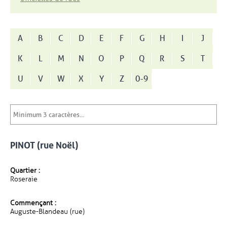
A
B
C
D
E
F
G
H
I
J
K
L
M
N
O
P
Q
R
S
T
U
V
W
X
Y
Z
0-9
PINOT (rue Noël)
Quartier :
Roseraie
Commençant :
Auguste-Blandeau (rue)