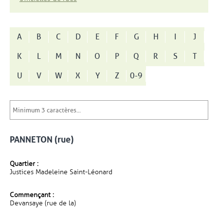
A
B
C
D
E
F
G
H
I
J
K
L
M
N
O
P
Q
R
S
T
U
V
W
X
Y
Z
0-9
PANNETON (rue)
Quartier :
Justices Madeleine Saint-Léonard
Commençant :
Devansaye (rue de la)