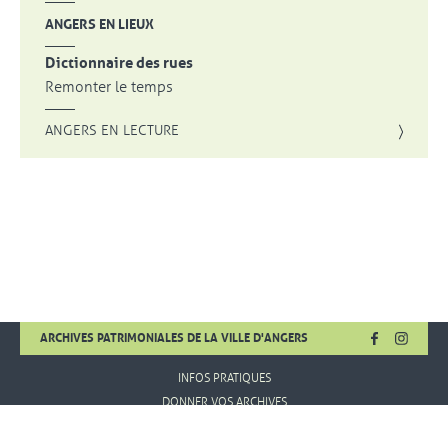
ANGERS EN LIEUX
Dictionnaire des rues
Remonter le temps
ANGERS EN LECTURE
FACEBOOK
, OUVRE UNE
INSTA
, OUVR
ARCHIVES PATRIMONIALES DE LA VILLE D'ANGERS
INFOS PRATIQUES
DONNER VOS ARCHIVES
MENTIONS LÉGALES