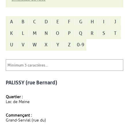
A
B
C
D
E
F
G
H
I
J
K
L
M
N
O
P
Q
R
S
T
U
V
W
X
Y
Z
0-9
PALISSY (rue Bernard)
Quartier :
Lac de Maine
Commençant :
Grand-Servial (rue du)