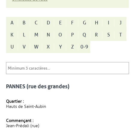
A
B
C
D
E
F
G
H
I
J
K
L
M
N
O
P
Q
R
S
T
U
V
W
X
Y
Z
0-9
PANNES (rue des grandes)
Quartier :
Hauts de Saint-Aubin
Commençant :
Jean-Prédali (rue)