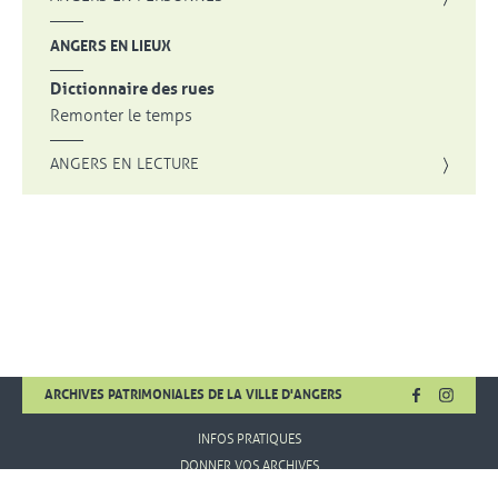
ANGERS EN LIEUX
Dictionnaire des rues
Remonter le temps
ANGERS EN LECTURE
FACEBOOK
, OUVRE UNE
INSTA
, OUVR
ARCHIVES PATRIMONIALES DE LA VILLE D'ANGERS
INFOS PRATIQUES
DONNER VOS ARCHIVES
MENTIONS LÉGALES