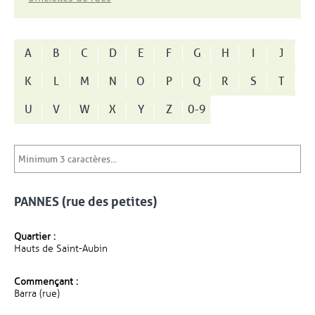
A
B
C
D
E
F
G
H
I
J
K
L
M
N
O
P
Q
R
S
T
U
V
W
X
Y
Z
0-9
PANNES (rue des petites)
Quartier :
Hauts de Saint-Aubin
Commençant :
Barra (rue)