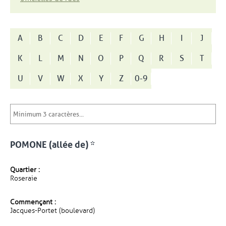
A
B
C
D
E
F
G
H
I
J
K
L
M
N
O
P
Q
R
S
T
U
V
W
X
Y
Z
0-9
POMONE (allée de) *
Quartier :
Roseraie
Commençant :
Jacques-Portet (boulevard)