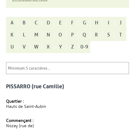
A
B
C
D
E
F
G
H
I
J
K
L
M
N
O
P
Q
R
S
T
U
V
W
X
Y
Z
0-9
PISSARRO (rue Camille)
Quartier :
Hauts de Saint-Aubin
Commençant :
Nozay (rue de)