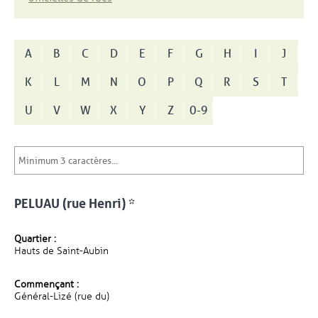
A
B
C
D
E
F
G
H
I
J
K
L
M
N
O
P
Q
R
S
T
U
V
W
X
Y
Z
0-9
PELUAU (rue Henri) *
Quartier :
Hauts de Saint-Aubin
Commençant :
Général-Lizé (rue du)