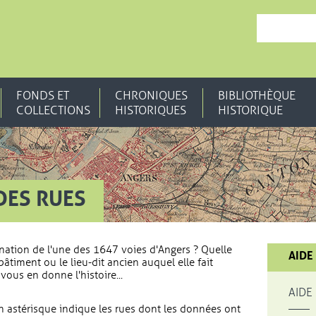
, OUVRE UNE N
FONDS ET
CHRONIQUES
BIBLIOTHÈQUE
COLLECTIONS
HISTORIQUES
HISTORIQUE
DES RUES
nation de l'une des 1647 voies d'Angers ? Quelle
AIDE
bâtiment ou le lieu-dit ancien auquel elle fait
vous en donne l'histoire...
AIDE
 astérisque indique les rues dont les données ont