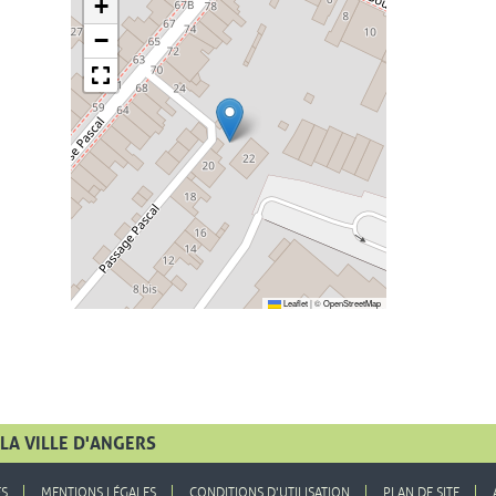
+
−
Leaflet
|
©
OpenStreetMap
LA VILLE D'ANGERS
ES
MENTIONS LÉGALES
CONDITIONS D'UTILISATION
PLAN DE SITE