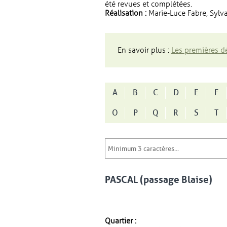
été revues et complétées.
Réalisation :
Marie-Luce Fabre, Sylva
En savoir plus :
Les premières dé
A
B
C
D
E
F
O
P
Q
R
S
T
PASCAL (passage Blaise)
Quartier :