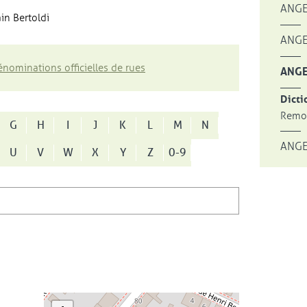
ANGE
in Bertoldi
ANGE
nominations officielles de rues
ANGE
Dicti
Remon
G
H
I
J
K
L
M
N
ANGE
U
V
W
X
Y
Z
0-9